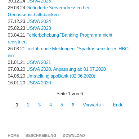
30.12.24
UStVA 2025
29.03.24
Geänderte Serveradressen bei
Genossenschaftsbanken
27.12.23
UStVA 2024
25.02.23
UStVA 2023
03.04.21
Fehlerbehebung "Banking-Programm nicht
registriert"
26.03.21
Irreführende Meldungen: "Sparkassen stellen HBCI
ein"
01.01.21
UStVA 2021
07.08.20
UStVA 2020, Anpassung ab 01.07.2020
04.06.20
Umstellung apoBank (02.06.2020)
16.01.20
UStVA 2020
Seite 1 von 6
1
2
3
4
5
6
Vorwärts
Ende
NAVIGATION
HOME
BESCHREIBUNG
DOWNLOAD