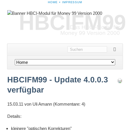
NAVIGATION
HOME
IMPRESSUM
ÜBERSPRINGEN
HBCIFM99
Das HBCI-Modul für
Money 99 Version 2000
Navigation
überspringen
HBCIFM99 - Update 4.0.0.3
verfügbar
15.03.11
von Uli Amann (Kommentare: 4)
Details:
kleinere "optischen Korrekturen"