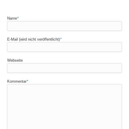
Pflichtfeld
Name
*
Pflichtfeld
E-Mail (wird nicht veröffentlicht)
*
Webseite
Pflichtfeld
Kommentar
*