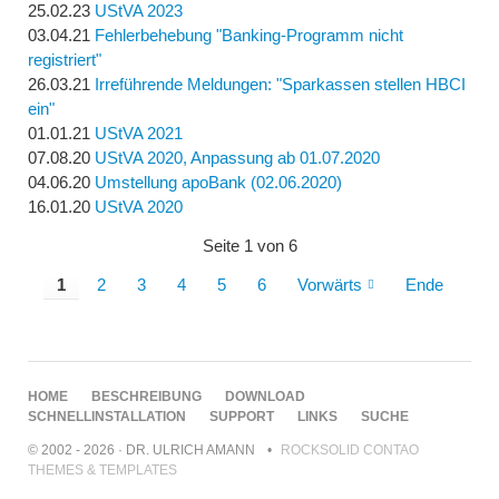
25.02.23
UStVA 2023
03.04.21
Fehlerbehebung "Banking-Programm nicht
registriert"
26.03.21
Irreführende Meldungen: "Sparkassen stellen HBCI
ein"
01.01.21
UStVA 2021
07.08.20
UStVA 2020, Anpassung ab 01.07.2020
04.06.20
Umstellung apoBank (02.06.2020)
16.01.20
UStVA 2020
Seite 1 von 6
1
2
3
4
5
6
Vorwärts
Ende
NAVIGATION
HOME
BESCHREIBUNG
DOWNLOAD
ÜBERSPRINGEN
SCHNELLINSTALLATION
SUPPORT
LINKS
SUCHE
© 2002 - 2026 · DR. ULRICH AMANN
ROCKSOLID CONTAO
THEMES & TEMPLATES