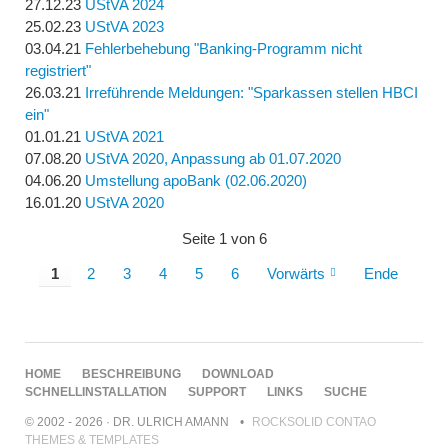
27.12.23
UStVA 2024
25.02.23
UStVA 2023
03.04.21
Fehlerbehebung "Banking-Programm nicht
registriert"
26.03.21
Irreführende Meldungen: "Sparkassen stellen HBCI
ein"
01.01.21
UStVA 2021
07.08.20
UStVA 2020, Anpassung ab 01.07.2020
04.06.20
Umstellung apoBank (02.06.2020)
16.01.20
UStVA 2020
Seite 1 von 6
1
2
3
4
5
6
Vorwärts
Ende
NAVIGATION
HOME
BESCHREIBUNG
DOWNLOAD
ÜBERSPRINGEN
SCHNELLINSTALLATION
SUPPORT
LINKS
SUCHE
© 2002 - 2026 · DR. ULRICH AMANN
ROCKSOLID CONTAO
THEMES & TEMPLATES