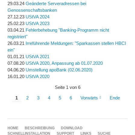
29.03.24
Geänderte Serveradressen bei
Genossenschaftsbanken
27.12.23
UStVA 2024
25.02.23
UStVA 2023
03.04.21
Fehlerbehebung "Banking-Programm nicht
registriert"
26.03.21
Irreführende Meldungen: "Sparkassen stellen HBCI
ein"
01.01.21
UStVA 2021
07.08.20
UStVA 2020, Anpassung ab 01.07.2020
04.06.20
Umstellung apoBank (02.06.2020)
16.01.20
UStVA 2020
Seite 1 von 6
1
2
3
4
5
6
Vorwärts
Ende
NAVIGATION
HOME
BESCHREIBUNG
DOWNLOAD
ÜBERSPRINGEN
SCHNELLINSTALLATION
SUPPORT
LINKS
SUCHE