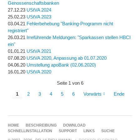
Genossenschaftsbanken
27.12.23
UStVA 2024
25.02.23
UStVA 2023
03.04.21
Fehlerbehebung "Banking-Programm nicht
registriert"
26.03.21
Irreführende Meldungen: "Sparkassen stellen HBCI
ein"
01.01.21
UStVA 2021
07.08.20
UStVA 2020, Anpassung ab 01.07.2020
04.06.20
Umstellung apoBank (02.06.2020)
16.01.20
UStVA 2020
Seite 1 von 6
1
2
3
4
5
6
Vorwärts
Ende
NAVIGATION
HOME
BESCHREIBUNG
DOWNLOAD
ÜBERSPRINGEN
SCHNELLINSTALLATION
SUPPORT
LINKS
SUCHE