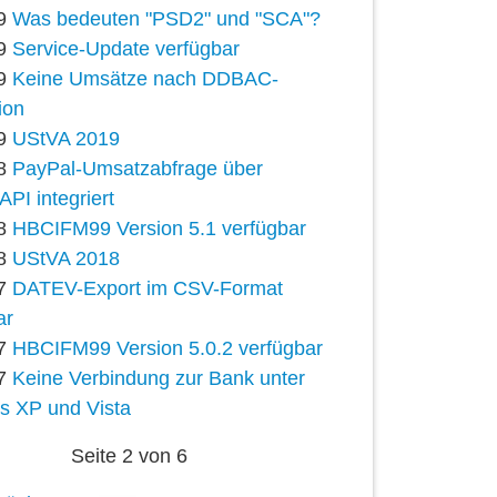
9
Was bedeuten "PSD2" und "SCA"?
9
Service-Update verfügbar
9
Keine Umsätze nach DDBAC-
tion
9
UStVA 2019
8
PayPal-Umsatzabfrage über
PI integriert
8
HBCIFM99 Version 5.1 verfügbar
8
UStVA 2018
7
DATEV-Export im CSV-Format
ar
7
HBCIFM99 Version 5.0.2 verfügbar
7
Keine Verbindung zur Bank unter
 XP und Vista
Seite 2 von 6