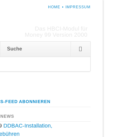
NAVIGATION
HOME
IMPRESSUM
ÜBERSPRINGEN
Das HBCI-Modul für
Money 99 Version 2000
Navigation
Suche
überspringen
S-FEED ABONNIEREN
 NEWS
9
DDBAC-Installation,
ebühren