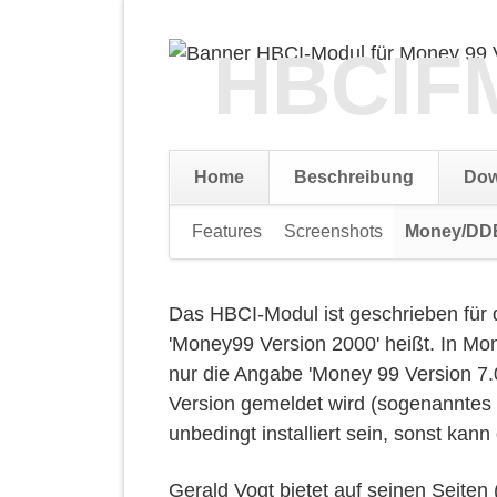
HBCIF
Home
Beschreibung
Dow
Navigation
Features
Screenshots
Money/D
überspringen
Das HBCI-Modul ist geschrieben für di
'Money99 Version 2000' heißt. In Mon
nur die Angabe 'Money 99 Version 7.0
Version gemeldet wird (sogenannte
unbedingt installiert sein, sonst kan
Gerald Vogt bietet auf seinen Seiten 