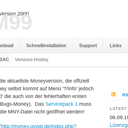
M99
nload
Schnellinstallation
Support
Links
DBAC
Versions-History
Navigation
überspringen
e aktuellste Moneyversion, die offiziell
ey selbst kommt auf Menü '?/Info' jedoch
RS
' die auch von der fehlerhaften ersten
s Bugs-Money). Das
Servicepack 1
muss
LATEST
n die MNY-Datei nicht geöffnet werden!
06.09.1
Lizenzg
(
http://money.gvogt.de/index.php?