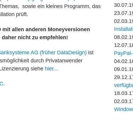
30.07.1
s Themas, sowie ein kleines Programm, das
23.07.1
lation prüft.
02.03.1
Installa
9 mit allen anderen Moneyversionen
08.02.1
d daher nicht zu empfehlen!
12.07.1
anksysteme AG (früher DataDesign)
ist
PayPal-A
smöglichkeit durch Privatanwender
04.02.1
 Lizenzierung siehe
hier...
09.01.1
29.12.1
AC
.
verfügb
18.03.1
02.03.1
Windows